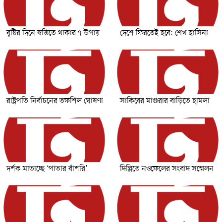
বৃষ্টির দিনে স্বস্তিতে থাকার ৭ উপায়
দেশে ফিরতেই হবে: শেখ হাসিনা
রাষ্ট্রপতি নির্বাচনের তফশিল ঘোষণা
সাকিবের মাগুরার বাড়িতে হামলা
দর্শক মাতাচ্ছে ‘পাতার বাঁশরি’
দিল্লিতে নওফেলের সংবাদ সম্মেলন