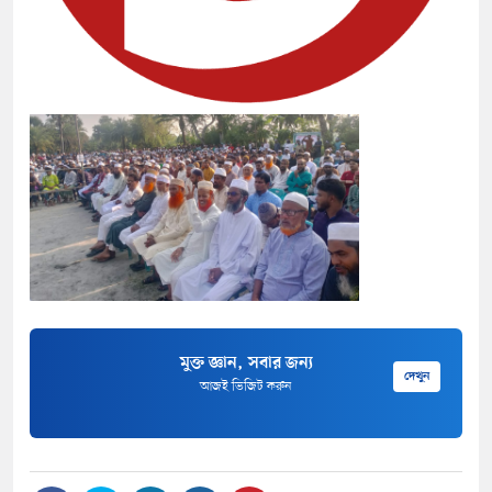
মুক্ত জ্ঞান, সবার জন্য
দেখুন
আজই ভিজিট করুন