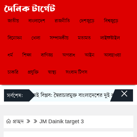
জাতীয়
বাংলাদেশ
রাজনীতি
দেশজুড়ে
বিশ্বজুড়ে
বিনোদন
খেলা
সম্পাদকীয়
মতামত
লাইফস্টাইল
ধর্ম
শিক্ষা
বাণিজ্য
অপরাধ
আইন
আবহাওয়া
চাকরি
প্রযুক্তি
স্বাস্থ্য
সংবাদ টিপস
×
্মেলন
জুলাই বিপ্লব: স্বৈরাচারমুক্ত বাংলাদেশের দুই বছর
জুলাই
সর্বশেষ:
প্রচ্ছদ
JM Dainik target 3