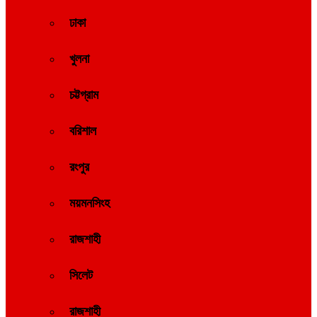
ঢাকা
খুলনা
চট্টগ্রাম
বরিশাল
রংপুর
ময়মনসিংহ
রাজশাহী
সিলেট
রাজশাহী