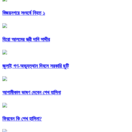
বিজয়নগরে সংঘর্ষে নিহত ১
হিরো আলমের স্ত্রী দাবি সাথীর
জুলাই গণ-অভ্যুত্থান দিবসে সরকারি ছুটি
আগামীকাল ভাষণ দেবেন শেখ হাসিনা
ফিরবেন কি শেখ হাসিনা?