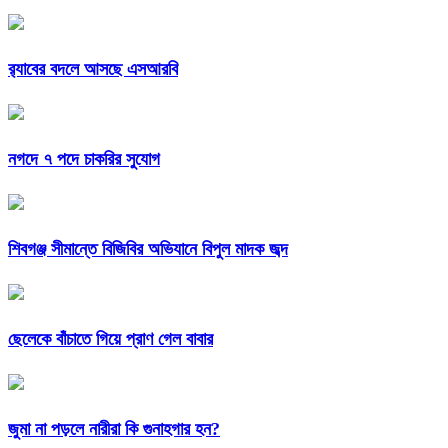
র‍্যাবের বদলে আসছে এসআরবি
নগদে ৭ পদে চাকরির সুযোগ
শিবগঞ্জ সীমান্তে বিজিবির অভিযানে বিপুল মাদক জব্দ
ছেলেকে বাঁচাতে গিয়ে প্রাণ গেল বাবার
জুমা না পড়লে নারীরা কি গুনাহগার হন?