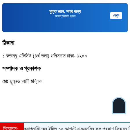
মুক্ত জ্ঞান, সবার জন্য
দেখুন
আজই ভিজিট করুন
ঠিকানা
১ বঙ্গবন্ধু এভিনিউ (৪র্থ তলা) গুলিস্তান ঢাকা- ১২০০
সম্পাদক ও প্রকাশক
মোঃ ছুন্নত আলী মল্লিক
শিরোনাম:
যাটাকে মাইক্রোপ্লাস্টিকের ইঙ্গিত
১০ আগস্ট এসএসসির ফল প্রকাশ
ফিরবেন কি শ