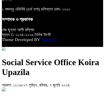
১ বঙ্গবন্ধু এভিনিউ (৪র্থ তলা) গুলিস্তান ঢাকা- ১২০০
সম্পাদক ও প্রকাশক
মোঃ ছুন্নত আলী মল্লিক
স্বত্ব © ২০২৪-২০২৬ দৈনিক টার্গেট
Theme Developed BY
Target IT
Social Service Office Koira
Upazila
প্রকাশ: ১১:১৬:২৭ পূর্বাহ্ন, রবিবার, ৭ জুলাই ২০২৪