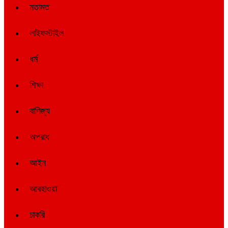
মতামত
লাইফস্টাইল
ধর্ম
শিক্ষা
বাণিজ্য
অপরাধ
আইন
আবহাওয়া
চাকরি