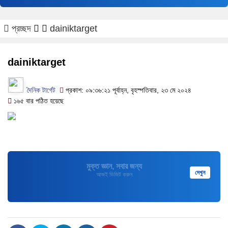
প্রচ্ছদ
dainiktarget
dainiktarget
দৈনিক টার্গেট
প্রকাশ: ০৯:৩৬:২১ পূর্বাহ্ন, বৃহস্পতিবার, ২৩ মে ২০২৪
১৬৫ বার পঠিত হয়েছে
মুক্ত জ্ঞান, সবার জন্য
দেখুন
আজই ভিজিট করুন