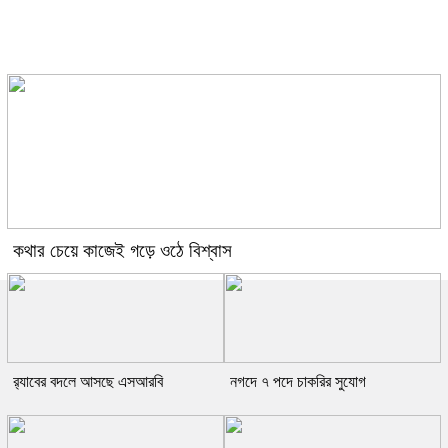
শাকিবের অনুরোধ রাখলেন ববিতা
কথার চেয়ে কাজেই গড়ে ওঠে বিশ্বাস
র‍্যাবের বদলে আসছে এসআরবি
নগদে ৭ পদে চাকরির সুযোগ