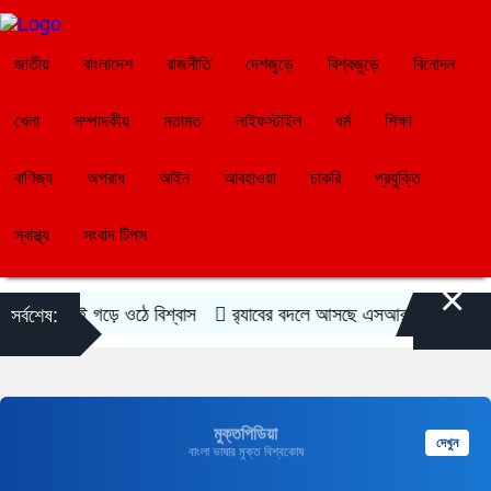
জাতীয়
বাংলাদেশ
রাজনীতি
দেশজুড়ে
বিশ্বজুড়ে
বিনোদন
খেলা
সম্পাদকীয়
মতামত
লাইফস্টাইল
ধর্ম
শিক্ষা
বাণিজ্য
অপরাধ
আইন
আবহাওয়া
চাকরি
প্রযুক্তি
স্বাস্থ্য
সংবাদ টিপস
×
য়ে কাজেই গড়ে ওঠে বিশ্বাস
র‍্যাবের বদলে আসছে এসআরবি
নগদে ৭ প
সর্বশেষ:
মুক্তপিডিয়া
দেখুন
বাংলা ভাষার মুক্ত বিশ্বকোষ