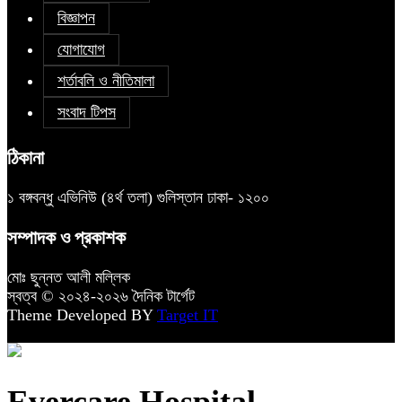
বিজ্ঞাপন
যোগাযোগ
শর্তাবলি ও নীতিমালা
সংবাদ টিপস
ঠিকানা
১ বঙ্গবন্ধু এভিনিউ (৪র্থ তলা) গুলিস্তান ঢাকা- ১২০০
সম্পাদক ও প্রকাশক
মোঃ ছুন্নত আলী মল্লিক
স্বত্ব © ২০২৪-২০২৬ দৈনিক টার্গেট
Theme Developed BY
Target IT
Evercare Hospital-