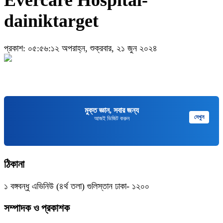
dainiktarget
প্রকাশ: ০৫:৫৬:১২ অপরাহ্ন, শুক্রবার, ২১ জুন ২০২৪
মুক্ত জ্ঞান, সবার জন্য
দেখুন
আজই ভিজিট করুন
ঠিকানা
১ বঙ্গবন্ধু এভিনিউ (৪র্থ তলা) গুলিস্তান ঢাকা- ১২০০
সম্পাদক ও প্রকাশক