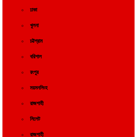
ঢাকা
খুলনা
চট্টগ্রাম
বরিশাল
রংপুর
ময়মনসিংহ
রাজশাহী
সিলেট
রাজশাহী