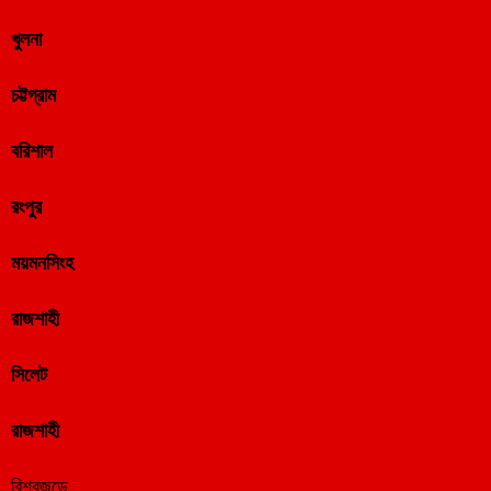
খুলনা
চট্টগ্রাম
বরিশাল
রংপুর
ময়মনসিংহ
রাজশাহী
সিলেট
রাজশাহী
বিশ্বজুড়ে