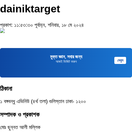
dainiktarget
প্রকাশ: ১১:৫৩:৩০ পূর্বাহ্ন, শনিবার, ১৮ মে ২০২৪
মুক্ত জ্ঞান, সবার জন্য
দেখুন
আজই ভিজিট করুন
ঠিকানা
১ বঙ্গবন্ধু এভিনিউ (৪র্থ তলা) গুলিস্তান ঢাকা- ১২০০
সম্পাদক ও প্রকাশক
মোঃ ছুন্নত আলী মল্লিক