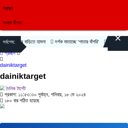
স্বাস্থ্য
সংবাদ টিপস
×
গুরার বাড়িতে হামলা
দর্শক মাতাচ্ছে ‘পাতার বাঁশরি’
দিল্লিতে নওফেলের সং
সর্বশেষ:
প্রচ্ছদ
dainiktarget
dainiktarget
দৈনিক টার্গেট
প্রকাশ: ১১:৫৩:৩০ পূর্বাহ্ন, শনিবার, ১৮ মে ২০২৪
১৮০ বার পঠিত হয়েছে