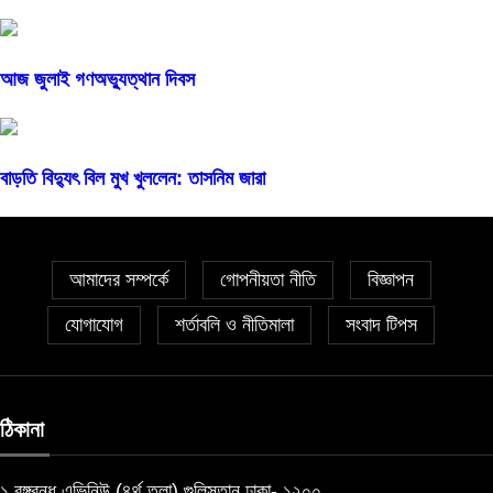
আজ জুলাই গণঅভ্যুত্থান দিবস
বাড়তি বিদ্যুৎ বিল মুখ খুললেন: তাসনিম জারা
আমাদের সম্পর্কে
গোপনীয়তা নীতি
বিজ্ঞাপন
যোগাযোগ
শর্তাবলি ও নীতিমালা
সংবাদ টিপস
ঠিকানা
১ বঙ্গবন্ধু এভিনিউ (৪র্থ তলা) গুলিস্তান ঢাকা- ১২০০