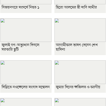
বিজয়নগরে সংঘর্ষে নিহত ১
হিরো আলমের স্ত্রী দাবি সাথীর
জুলাই গণ-অভ্যুত্থান দিবসে
আগামীকাল ভাষণ দেবেন শেখ
সরকারি ছুটি
হাসিনা
দিল্লিতে নওফেলের সংবাদ সম্মেলন
জুমার দিনের ফজিলত ও করণীয়