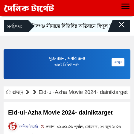
×
শিবগঞ্জ সীমান্তে বিজিবির অভিযানে বিপুল মাদক জব্দ
সর্বশেষ:
মুক্ত জ্ঞান, সবার জন্য
দেখুন
আজই ভিজিট করুন
প্রচ্ছদ
Eid-ul-Azha Movie 2024- dainiktarget
Eid-ul-Azha Movie 2024- dainiktarget
দৈনিক টার্গেট
প্রকাশ: ০৯:৫৯:২১ পূর্বাহ্ন, সোমবার, ১৭ জুন ২০২৪