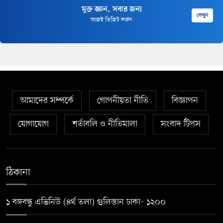
মুক্ত জ্ঞান, সবার জন্য
দেখুন
আজই ভিজিট করুন
আমাদের সম্পর্কে
গোপনীয়তা নীতি
বিজ্ঞাপন
যোগাযোগ
শর্তাবলি ও নীতিমালা
সংবাদ টিপস
ঠিকানা
১ বঙ্গবন্ধু এভিনিউ (৪র্থ তলা) গুলিস্তান ঢাকা- ১২০০