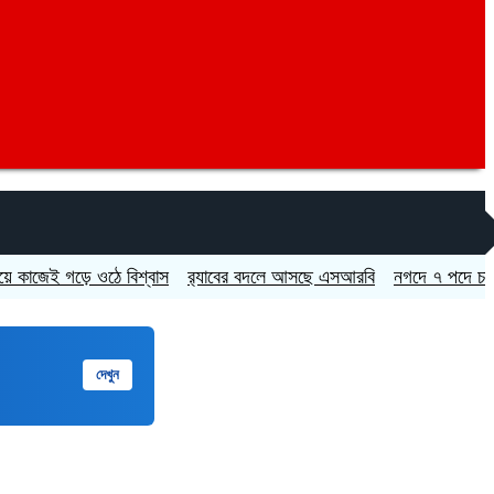
 গড়ে ওঠে বিশ্বাস
র‍্যাবের বদলে আসছে এসআরবি
নগদে ৭ পদে চাকরির সুয
দেখুন