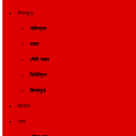
বিশ্বজুড়ে
পাকিস্তান
ভারত
সৌদি আরব
ফিলিস্তিন
জিম্বাবুয়ে
বিনোদন
খেলা