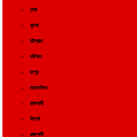
ঢাকা
খুলনা
চট্টগ্রাম
বরিশাল
রংপুর
ময়মনসিংহ
রাজশাহী
সিলেট
রাজশাহী