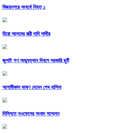
বিজয়নগরে সংঘর্ষে নিহত ১
হিরো আলমের স্ত্রী দাবি সাথীর
জুলাই গণ-অভ্যুত্থান দিবসে সরকারি ছুটি
আগামীকাল ভাষণ দেবেন শেখ হাসিনা
দিল্লিতে নওফেলের সংবাদ সম্মেলন