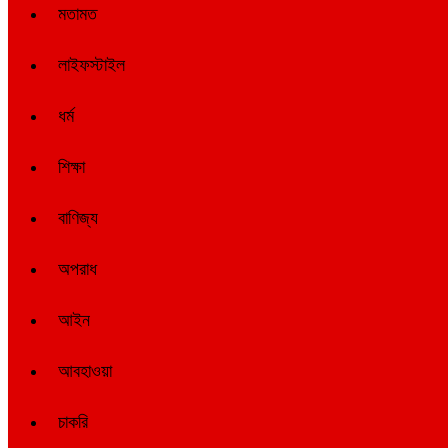
মতামত
লাইফস্টাইল
ধর্ম
শিক্ষা
বাণিজ্য
অপরাধ
আইন
আবহাওয়া
চাকরি