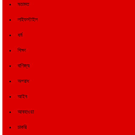
মতামত
লাইফস্টাইল
ধর্ম
শিক্ষা
বাণিজ্য
অপরাধ
আইন
আবহাওয়া
চাকরি