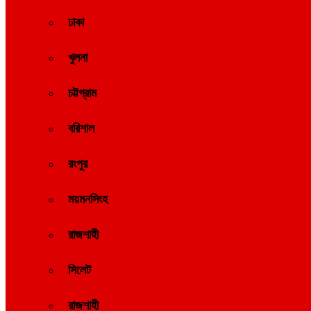
ঢাকা
খুলনা
চট্টগ্রাম
বরিশাল
রংপুর
ময়মনসিংহ
রাজশাহী
সিলেট
রাজশাহী