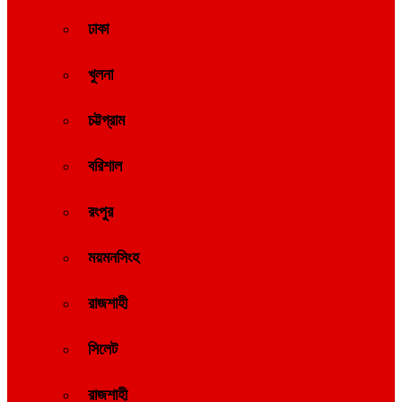
ঢাকা
খুলনা
চট্টগ্রাম
বরিশাল
রংপুর
ময়মনসিংহ
রাজশাহী
সিলেট
রাজশাহী