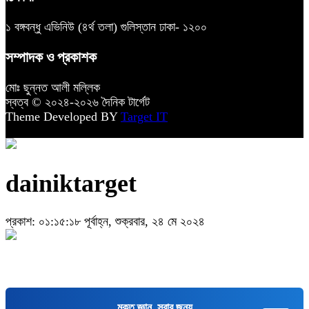
১ বঙ্গবন্ধু এভিনিউ (৪র্থ তলা) গুলিস্তান ঢাকা- ১২০০
সম্পাদক ও প্রকাশক
মোঃ ছুন্নত আলী মল্লিক
স্বত্ব © ২০২৪-২০২৬ দৈনিক টার্গেট
Theme Developed BY
Target IT
dainiktarget
প্রকাশ: ০১:১৫:১৮ পূর্বাহ্ন, শুক্রবার, ২৪ মে ২০২৪
মুক্ত জ্ঞান, সবার জন্য