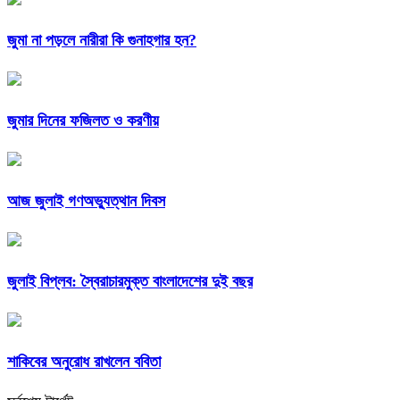
জুমা না পড়লে নারীরা কি গুনাহগার হন?
জুমার দিনের ফজিলত ও করণীয়
আজ জুলাই গণঅভ্যুত্থান দিবস
জুলাই বিপ্লব: স্বৈরাচারমুক্ত বাংলাদেশের দুই বছর
শাকিবের অনুরোধ রাখলেন ববিতা