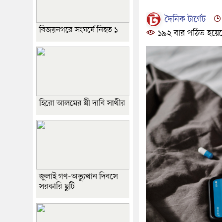
দৈনিক টার্গেট
বিজয়নগরে সংঘর্ষে নিহত ১
১৯২ বার পঠিত হয়ে
হিরো আলমের স্ত্রী দাবি সাথীর
জুলাই গণ-অভ্যুত্থান দিবসে
সরকারি ছুটি