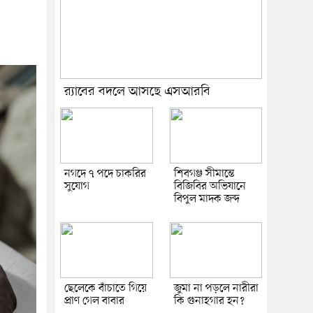
র‍্যাবের বদলে আসছে এসআরবি
নগদে ৭ পদে চাকরির
শিবগঞ্জ সীমান্তে
সুযোগ
বিজিবির অভিযানে
বিপুল মাদক জব্দ
ছেলেকে বাঁচাতে গিয়ে
জুমা না পড়লে নারীরা
প্রাণ গেল বাবার
কি গুনাহগার হন?