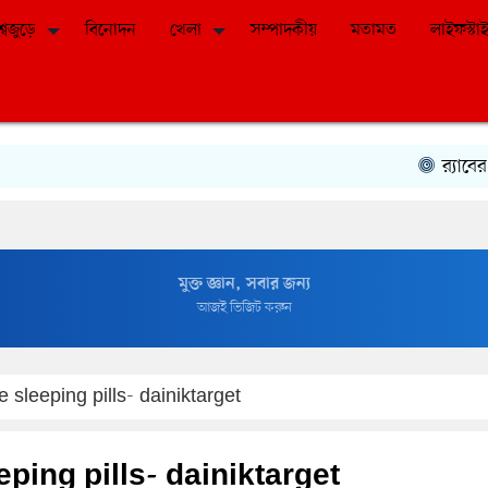
শ্বজুড়ে
বিনোদন
খেলা
সম্পাদকীয়
মতামত
লাইফস্টা
র‍্যাবের ব
মুক্তপিডিয়া
বাংলা ভাষার মুক্ত বিশ্বকোষ
e sleeping pills- dainiktarget
eping pills- dainiktarget