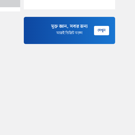
মুক্ত জ্ঞান, সবার জন্য
দেখুন
আজই ভিজিট করুন