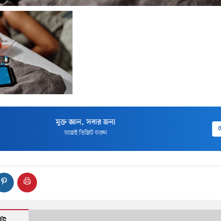
মুক্ত জ্ঞান, সবার জন্য
দ
আজই ভিজিট করুন