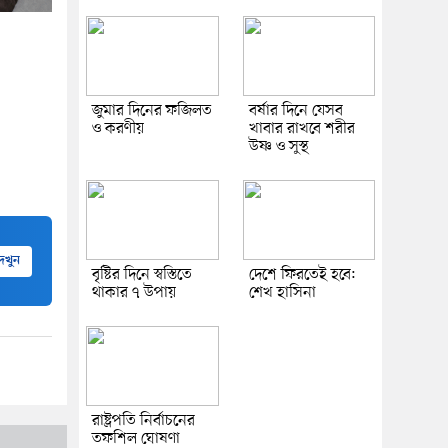
জুমার দিনের ফজিলত
বর্ষার দিনে যেসব
ও করণীয়
খাবার রাখবে শরীর
উষ্ণ ও সুস্থ
েখুন
বৃষ্টির দিনে স্বস্তিতে
দেশে ফিরতেই হবে:
থাকার ৭ উপায়
শেখ হাসিনা
রাষ্ট্রপতি নির্বাচনের
তফশিল ঘোষণা