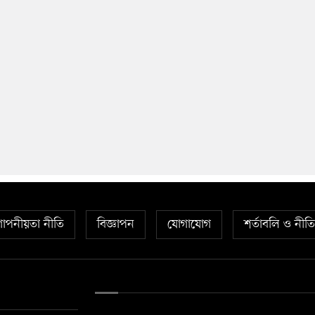
োপনীয়তা নীতি
বিজ্ঞাপন
যোগাযোগ
শর্তাবলি ও নীত