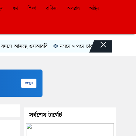
ইল
ধর্ম
শিক্ষা
বাণিজ্য
অপরাধ
আইন
×
দলে আসছে এসআরবি
নগদে ৭ পদে চাকরির সুযোগ
শিবগঞ্জ সীম
দেখুন
সর্বশেষ টার্গেট