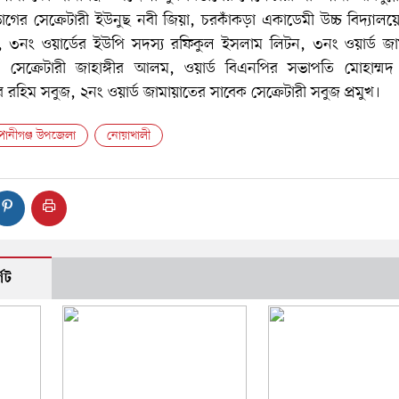
াগের সেক্রেটারী ইউনুছ নবী জিয়া, চরকাঁকড়া একাডেমী উচ্চ বিদ্যালয়ে
ম, ৩নং ওয়ার্ডের ইউপি সদস্য রফিকুল ইসলাম লিটন, ৩নং ওয়ার্ড জা
েক্রেটারী জাহাঙ্গীর আলম, ওয়ার্ড বিএনপির সভাপতি মোহাম্মদ 
 রহিম সবুজ, ২নং ওয়ার্ড জামায়াতের সাবেক সেক্রেটারী সবুজ প্রমুখ।
পানীগঞ্জ উপজেলা
নোয়াখালী
েট