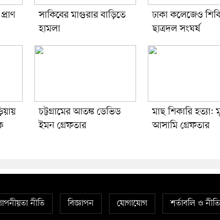
প্রাণ
সাকিবের মাগুরার বাড়িতে
ঢাকা কলেজেও শিব
হামলা
ছাত্রদল সংঘর্ষ
ড়িয়ায়
চট্টগ্রামের আতঙ্ক ডেভিড
মাছ শিকারি হত্যা: 
ে
ইমন গ্রেফতার
আসামি গ্রেফতার
োপনীয়তা নীতি
বিজ্ঞাপন
যোগাযোগ
শর্তাবলি ও নীত