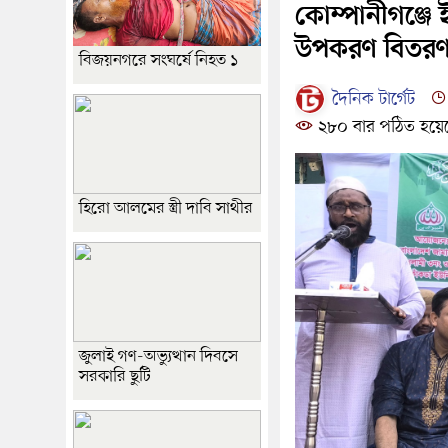
কোম্পানীগঞ্জে 
উপকরণ বিতর
বিজয়নগরে সংঘর্ষে নিহত ১
দৈনিক টার্গেট
২৮০ বার পঠিত হয়ে
হিরো আলমের স্ত্রী দাবি সাথীর
জুলাই গণ-অভ্যুত্থান দিবসে
সরকারি ছুটি