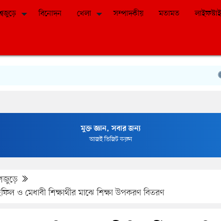
শ্বজুড়ে
বিনোদন
খেলা
সম্পাদকীয়
মতামত
লাইফস্টা
হার্ট
মুক্ত জ্ঞান, সবার জন্য
আজই ভিজিট করুন
শজুড়ে
ফিল ও মেধাবী শিক্ষার্থীর মাঝে শিক্ষা উপকরণ বিতরণ