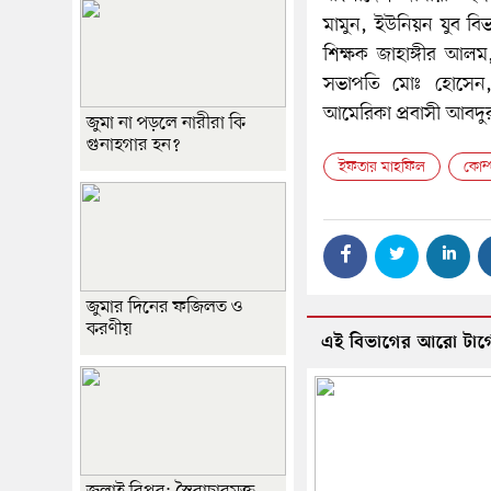
মামুন, ইউনিয়ন যুব বিভ
শিক্ষক জাহাঙ্গীর আল
সভাপতি মোঃ হোসেন, স
আমেরিকা প্রবাসী আবদুর
জুমা না পড়লে নারীরা কি
গুনাহগার হন?
ইফতার মাহফিল
কোম্
জুমার দিনের ফজিলত ও
করণীয়
এই বিভাগের আরো টার্গ