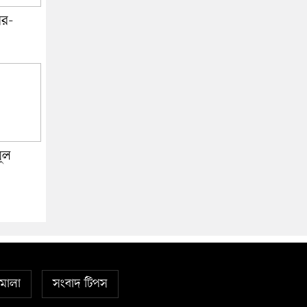
ির-
মূল
িমালা
সংবাদ টিপস