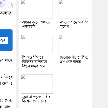
উদ্যোগে
র‍্যাবের বদলে আসছে
নগদে ৭ পদে চাকরির
এসআরবি
সুযোগ
েখুন
শিবগঞ্জ সীমান্তে
ছেলেকে বাঁচাতে গিয়ে
দের মাঝে
বিজিবির অভিযানে
প্রাণ গেল বাবার
বিপুল মাদক জব্দ
 মফিজুর
র শুরা ও
জুমা না পড়লে নারীরা
 হোসেন,
কি গুনাহগার হন?
্লাহ আল-