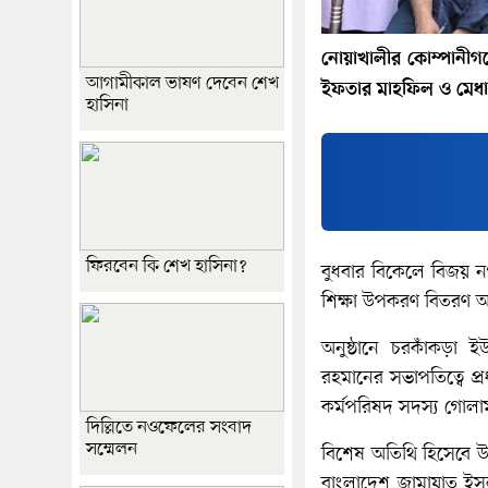
নোয়াখালীর কোম্পানীগঞ
আগামীকাল ভাষণ দেবেন শেখ
ইফতার মাহফিল ও মেধাবী
হাসিনা
ফিরবেন কি শেখ হাসিনা?
বুধবার বিকেলে বিজয় নগর
শিক্ষা উপকরণ বিতরণ অন
অনুষ্ঠানে চরকাঁকড়া 
রহমানের সভাপতিত্বে প্
কর্মপরিষদ সদস্য গোল
দিল্লিতে নওফেলের সংবাদ
সম্মেলন
বিশেষ অতিথি হিসেবে উ
বাংলাদেশ জামায়াত ইসল