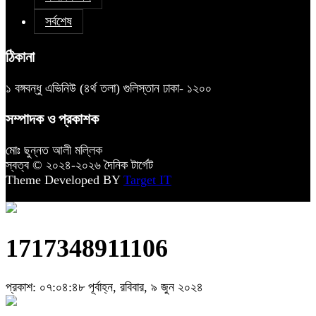
সর্বশেষ
ঠিকানা
১ বঙ্গবন্ধু এভিনিউ (৪র্থ তলা) গুলিস্তান ঢাকা- ১২০০
সম্পাদক ও প্রকাশক
মোঃ ছুন্নত আলী মল্লিক
স্বত্ব © ২০২৪-২০২৬ দৈনিক টার্গেট
Theme Developed BY
Target IT
1717348911106
প্রকাশ: ০৭:০৪:৪৮ পূর্বাহ্ন, রবিবার, ৯ জুন ২০২৪