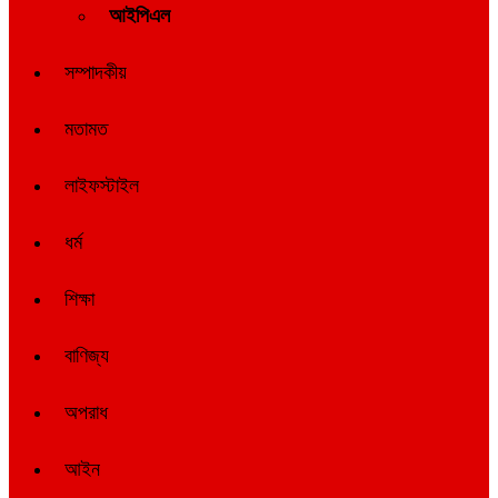
আইপিএল
সম্পাদকীয়
মতামত
লাইফস্টাইল
ধর্ম
শিক্ষা
বাণিজ্য
অপরাধ
আইন