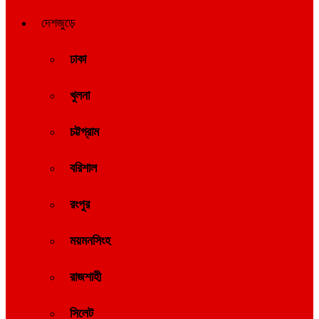
দেশজুড়ে
ঢাকা
খুলনা
চট্টগ্রাম
বরিশাল
রংপুর
ময়মনসিংহ
রাজশাহী
সিলেট