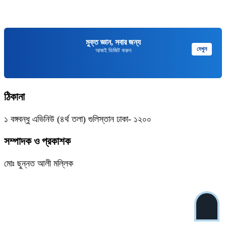
মুক্ত জ্ঞান, সবার জন্য
দেখুন
আজই ভিজিট করুন
ঠিকানা
১ বঙ্গবন্ধু এভিনিউ (৪র্থ তলা) গুলিস্তান ঢাকা- ১২০০
সম্পাদক ও প্রকাশক
মোঃ ছুন্নত আলী মল্লিক