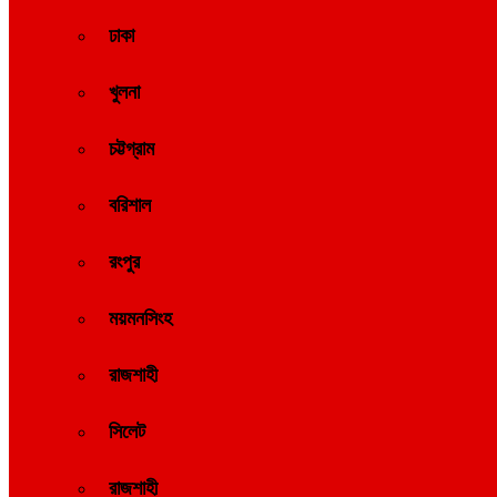
ঢাকা
খুলনা
চট্টগ্রাম
বরিশাল
রংপুর
ময়মনসিংহ
রাজশাহী
সিলেট
রাজশাহী