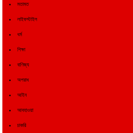
মতামত
লাইফস্টাইল
ধর্ম
শিক্ষা
বাণিজ্য
অপরাধ
আইন
আবহাওয়া
চাকরি