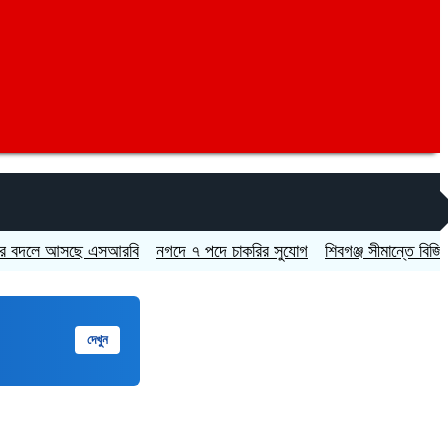
ে আসছে এসআরবি
নগদে ৭ পদে চাকরির সুযোগ
শিবগঞ্জ সীমান্তে বিজিবির অভিযা
দেখুন