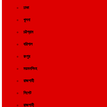
ঢাকা
খুলনা
চট্টগ্রাম
বরিশাল
রংপুর
ময়মনসিংহ
রাজশাহী
সিলেট
রাজশাহী