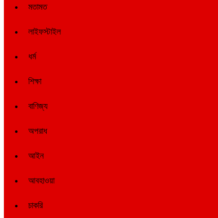
মতামত
লাইফস্টাইল
ধর্ম
শিক্ষা
বাণিজ্য
অপরাধ
আইন
আবহাওয়া
চাকরি