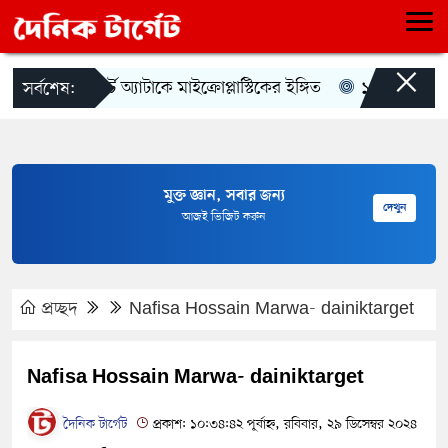
×
হার্ট অ্যাটাকে মাইক্রোপ্লাস্টিকের ইঙ্গিত
১০ আগস্ট এসএস
সর্বশেষ:
মুক্ত জ্ঞান, সবার জন্য
দেখুন
আজই ভিজিট করুন
প্রচ্ছদ
Nafisa Hossain Marwa- dainiktarget
Nafisa Hossain Marwa- dainiktarget
দৈনিক টার্গেট
প্রকাশ: ১০:৩৪:৪২ পূর্বাহ্ন, রবিবার, ২৯ ডিসেম্বর ২০২৪