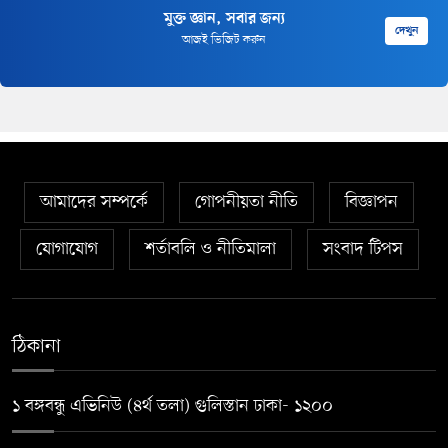
মুক্ত জ্ঞান, সবার জন্য
দেখুন
আজই ভিজিট করুন
আমাদের সম্পর্কে
গোপনীয়তা নীতি
বিজ্ঞাপন
যোগাযোগ
শর্তাবলি ও নীতিমালা
সংবাদ টিপস
ঠিকানা
১ বঙ্গবন্ধু এভিনিউ (৪র্থ তলা) গুলিস্তান ঢাকা- ১২০০